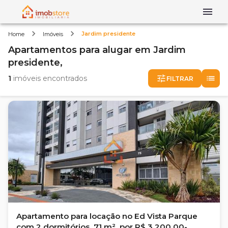
Jardim presidente
Home
Imóveis
Apartamentos
para alugar
em
Jardim
presidente,
1
imóveis encontrados
FILTRAR
Apartamento para locação no Ed Vista Parque
com 2 dormitórios, 71 m², por R$ 3.200,00-