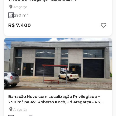
Aragarça
290 m²
R$ 7.400
Barracão Novo com Localização Privilegiada –
290 m² na Av. Roberto Koch, Jd Aragarça - R$
7.400/mês
Aragarça