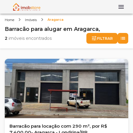
Aragarca
Home
Imóveis
Barracão
para alugar
em
Aragarca,
2
imóveis encontrados
FILTRAR
Barracão para locação com 290 m², por R$
7.400,00- Aragarça - Londrina/PR