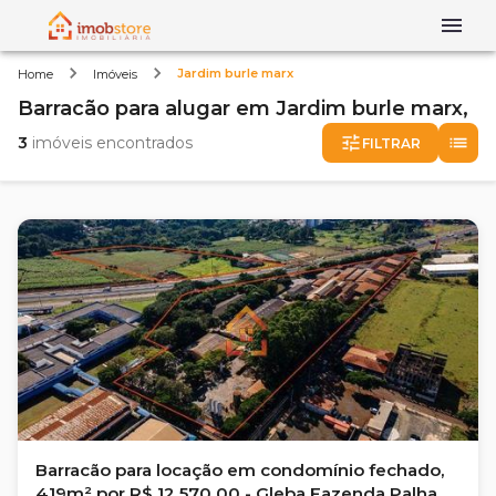
Jardim burle marx
Home
Imóveis
Barracão
para alugar
em
Jardim burle marx,
3
imóveis encontrados
FILTRAR
Barracão para locação em condomínio fechado,
419m² por R$ 12.570,00 - Gleba Fazenda Palhano