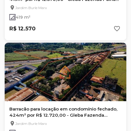
- Londrina, Pr
Jardim Burle Marx
419 m²
R$ 12.570
Barracão para locação em condomínio fechado,
424m² por R$ 12.720,00 - Gleba Fazenda
Palhano - Londrina, Pr
Jardim Burle Marx