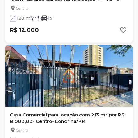
Centro, Londrina- Pr
Centro
120 m²
1
15
R$ 12.000
Casa Comercial para locação com 213 m² por R$
8.000,00- Centro- Londrina/PR
Centro