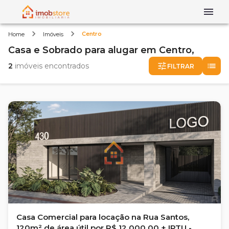
Centro
Home
Imóveis
Casa e Sobrado
para alugar
em
Centro,
2
imóveis encontrados
FILTRAR
Casa Comercial para locação na Rua Santos,
120m² de área útil por R$ 12.000,00 + IPTU -