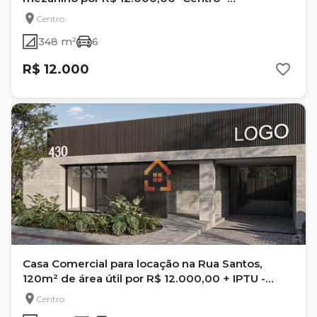
Londrina/PR
Centro
348 m²
6
R$ 12.000
Casa Comercial para locação na Rua Santos,
120m² de área útil por R$ 12.000,00 + IPTU -
Centro, Londrina- Pr
Centro