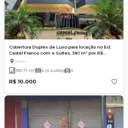
Cobertura Duplex de Luxo para locação no Ed.
Castel Franco com 4 Suítes, 381 m² por R$
10.000,00-Centro - Londrina/PR
Centro
381.71 m²
4 (4 suítes)
3
R$ 10.000