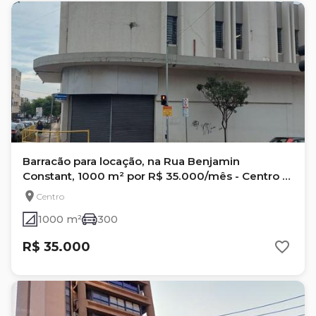
Barracão para locação, na Rua Benjamin
Constant, 1000 m² por R$ 35.000/mês - Centro -
Londrina/PR
Centro
1000 m²
300
R$ 35.000