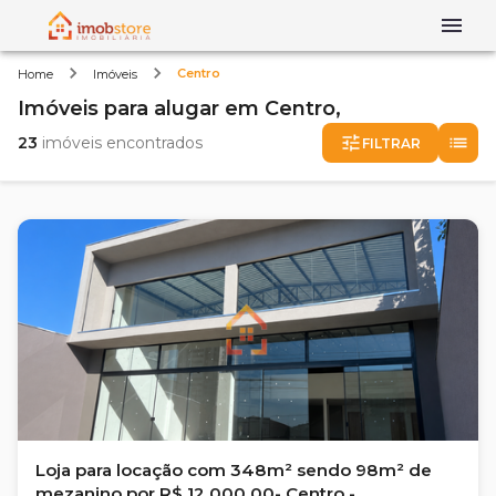
Centro
Home
Imóveis
Imóveis
para alugar
em
Centro,
23
imóveis encontrados
FILTRAR
Loja para locação com 348m² sendo 98m² de
mezanino por R$ 12.000,00- Centro -