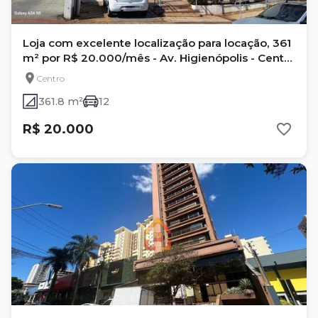
Loja com excelente localização para locação, 361
m² por R$ 20.000/mês - Av. Higienópolis - Centro
- Londrina/PR
Centro
361.8 m²
12
R$ 20.000