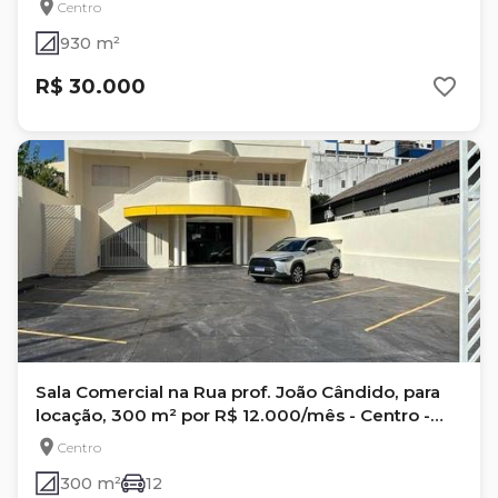
Centro
930 m²
R$ 30.000
Sala Comercial na Rua prof. João Cândido, para
locação, 300 m² por R$ 12.000/mês - Centro -
Londrina/PR
Centro
300 m²
12