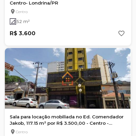
Centro- Londrina/PR
Centro
52 m²
R$ 3.600
Sala para locação mobiliada no Ed. Comendador
Jakob, 117.15 m² por R$ 3.500,00 - Centro -
Londrina/PR
Centro