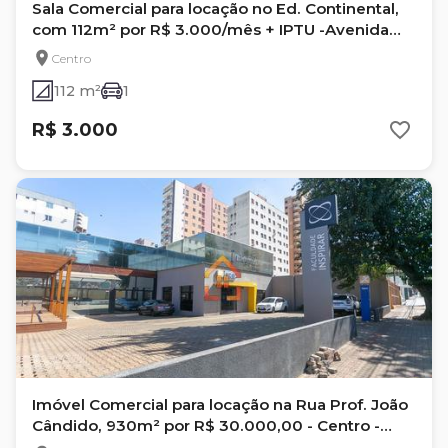
Sala Comercial para locação no Ed. Continental,
com 112m² por R$ 3.000/mês + IPTU -Avenida
Higienópolis- Londrina/PR
Centro
112 m²
1
R$ 3.000
Imóvel Comercial para locação na Rua Prof. João
Cândido, 930m² por R$ 30.000,00 - Centro -
Londrina Pr