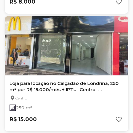
R$ 8.000
Loja para locação no Calçadão de Londrina, 250
m² por R$ 15.000/mês + IPTU- Centro -
Londrina/PR
Centro
250 m²
R$ 15.000