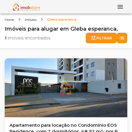
Gleba esperanca
Home
Imóveis
Imóveis
para alugar
em
Gleba esperanca,
1
imóveis encontrados
FILTRAR
Apartamento para locação no Condomínio EOS
Residence, com 2 dormitórios, 48.92 m²- por R$