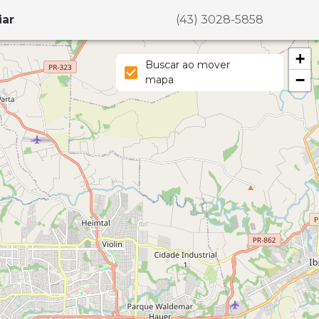
iar
(43) 3028-5858
+
Buscar ao mover
−
mapa