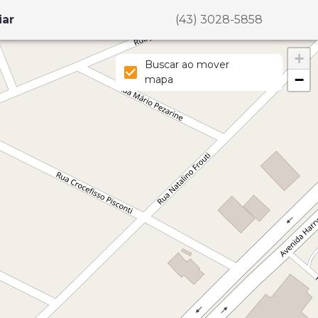
iar
(43) 3028-5858
+
Buscar ao mover
−
mapa