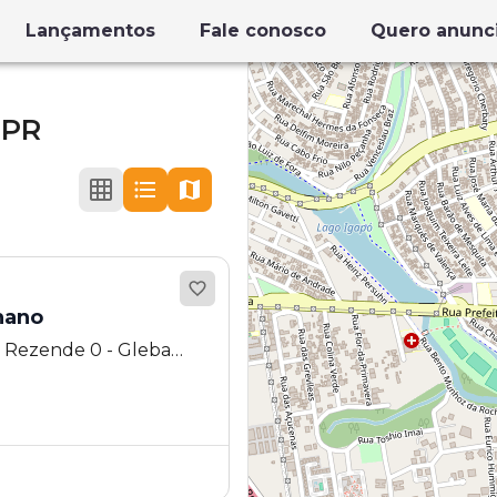
Lançamentos
Fale conosco
Quero anunc
-PR
hano
 Rezende 0 - Gleba
drina - PR