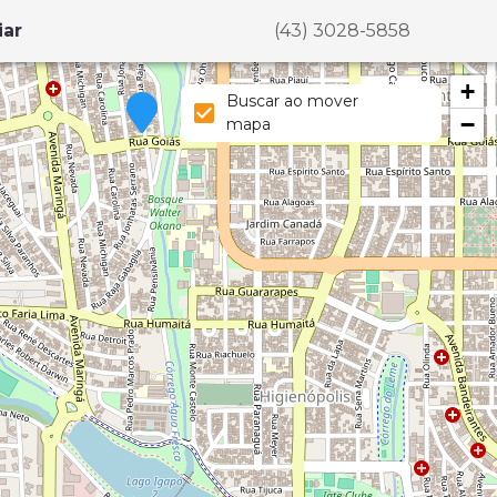
iar
(43) 3028-5858
+
Buscar ao mover
−
mapa