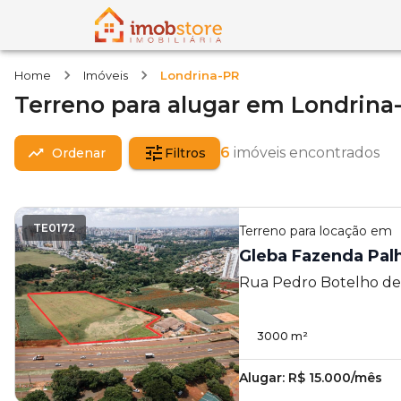
Home
Imóveis
Londrina-PR
Terreno
para alugar
em
Londrina
6
imóveis encontrados
Ordenar
Filtros
TE0172
Terreno
para locação em
Gleba Fazenda Pal
Rua Pedro Botelho de
Fazenda Palhano - Lon
3000
m²
Alugar:
R$ 15.000/mês