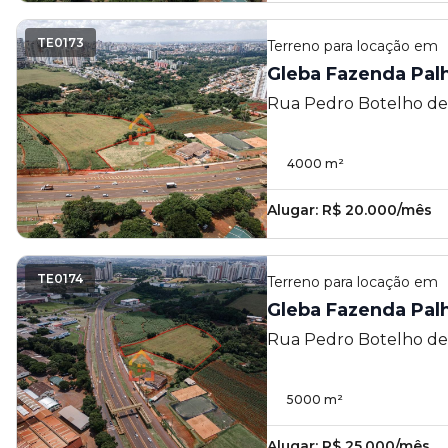
TE0173
Terreno
para locação em
Gleba Fazenda Pal
Rua Pedro Botelho de
Fazenda Palhano - Lon
4000
m²
Alugar:
R$ 20.000/mês
TE0174
Terreno
para locação em
Gleba Fazenda Pal
Rua Pedro Botelho de
Fazenda Palhano - Lon
5000
m²
Alugar:
R$ 25.000/mês