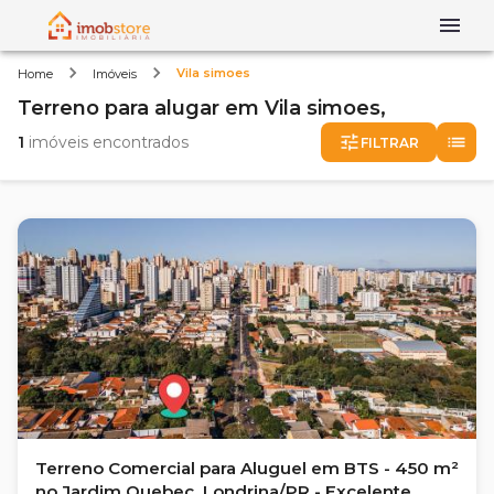
Vila simoes
Home
Imóveis
Terreno
para alugar
em
Vila simoes,
1
imóveis encontrados
FILTRAR
Terreno Comercial para Aluguel em BTS - 450 m²
no Jardim Quebec, Londrina/PR - Excelente