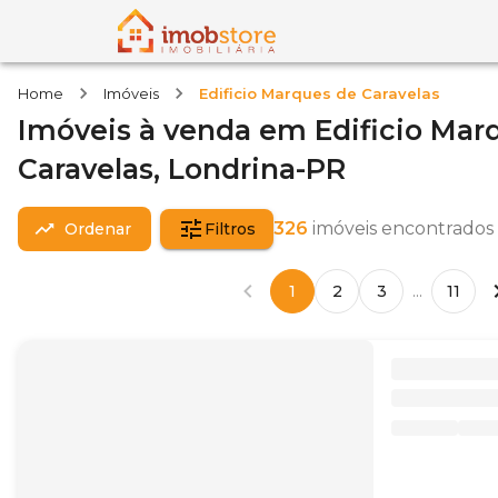
Home
Imóveis
Edificio Marques de Caravelas
Imóveis
à venda
em
Edificio Mar
Caravelas,
Londrina-PR
326
imóveis encontrados
Ordenar
Filtros
1
2
3
...
11