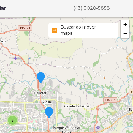
iar
(43) 3028-5858
+
Buscar ao mover
−
mapa
2