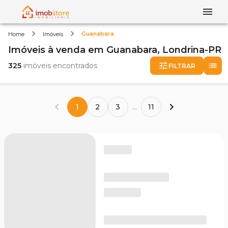
Guanabara
Home
Imóveis
Imóveis
à venda
em
Guanabara,
Londrina-PR
325
imóveis encontrados
FILTRAR
1
2
3
...
11