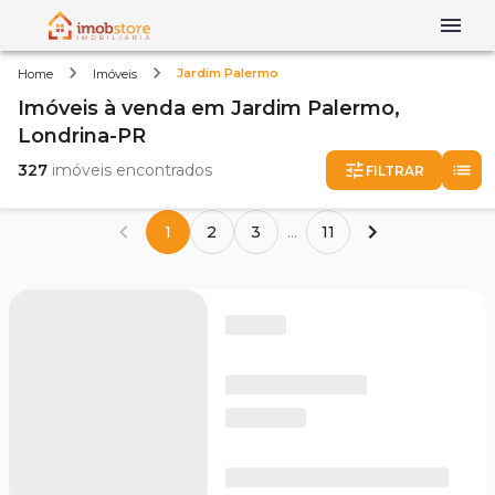
Jardim Palermo
Home
Imóveis
Imóveis
à venda
em
Jardim Palermo,
Londrina-PR
327
imóveis encontrados
FILTRAR
1
2
3
...
11