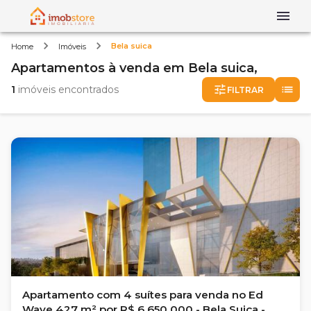
Bela suica
Home
Imóveis
Apartamentos
à venda
em
Bela suica,
1
imóveis encontrados
FILTRAR
Apartamento com 4 suítes para venda no Ed
Wave 427 m² por R$ 6.650.000 - Bela Suiça -