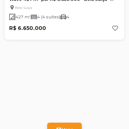
Londrina/PR
Bela Suiça
427 m²
4 (4 suítes)
4
R$ 6.650.000