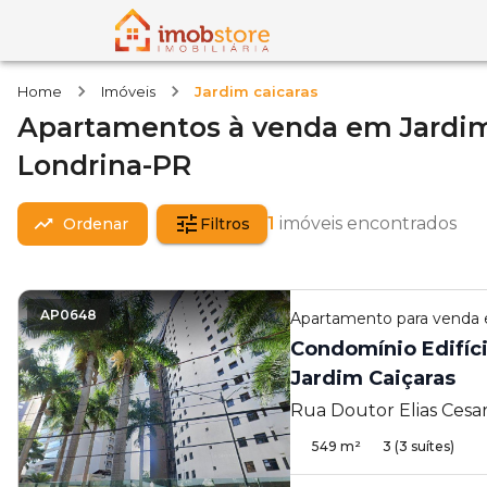
Home
Imóveis
Jardim caicaras
Apartamentos
à venda
em
Jardim
Londrina-PR
1
imóveis encontrados
Ordenar
Filtros
AP0648
Apartamento
para venda
Condomínio Edifíci
Jardim Caiçaras
Rua Doutor Elias Cesar 
Londrina - PR
549
m²
3
(3 suítes)