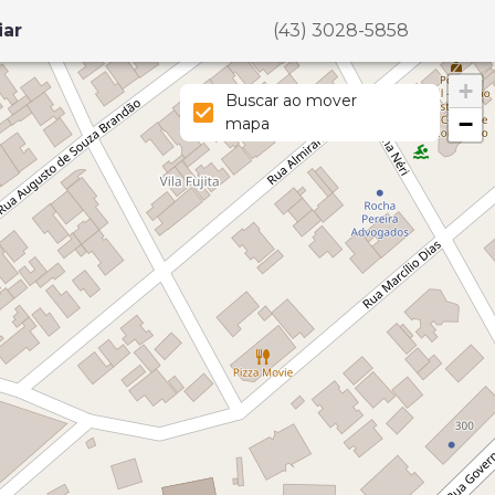
iar
(43) 3028-5858
+
Buscar ao mover
−
mapa