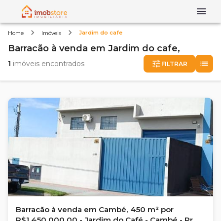
Jardim do cafe
Home
Imóveis
Barracão
à venda
em
Jardim do cafe,
1
imóveis encontrados
FILTRAR
Barracão à venda em Cambé, 450 m² por
R$1.450.000,00 - Jardim do Café - Cambé - Pr