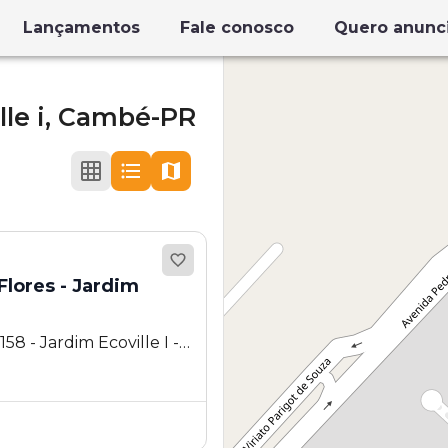
Lançamentos
Fale conosco
Quero anunc
le i,
Cambé-PR
lores - Jardim
8 - Jardim Ecoville I -