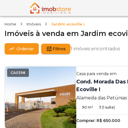
Home
Imóveis
Jardim ecoville i
Imóveis
à venda
em
Jardim ecovil
1
imóveis encontrados
Ordenar
Filtros
CA0398
Casa
para venda em
Cond. Morada Das F
Ecoville I
Alameda das Petúnias 15
Cambé - PR
90
m²
3
(1 suíte)
Comprar:
R$ 650.000