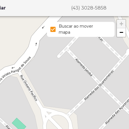
iar
(43) 3028-5858
+
Buscar ao mover
−
mapa