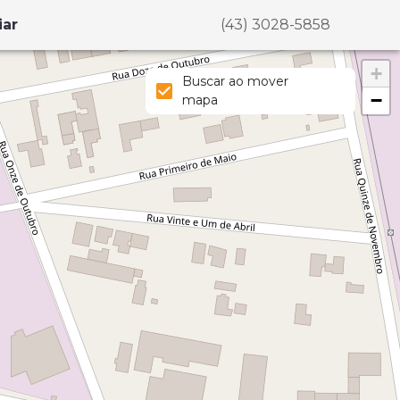
iar
(43) 3028-5858
+
Buscar ao mover
−
mapa