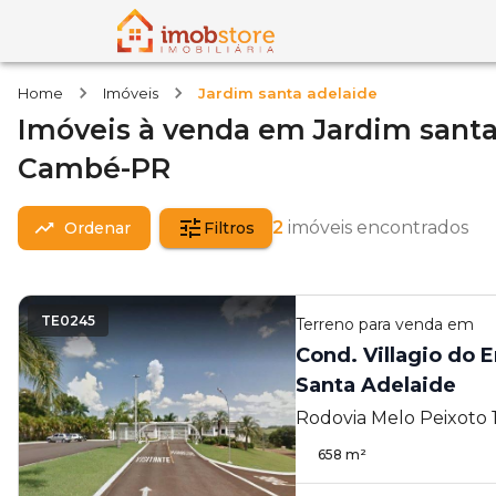
Home
Imóveis
Jardim santa adelaide
Imóveis
à venda
em
Jardim santa
Cambé-PR
2
imóveis encontrados
Ordenar
Filtros
TE0245
Terreno
para venda em
Cond. Villagio do 
Santa Adelaide
Rodovia Melo Peixoto 1
Adelaide - Cambé - PR
658
m²