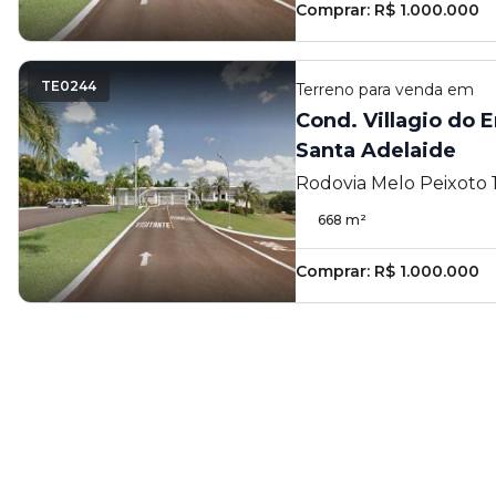
Comprar:
R$ 1.000.000
TE0244
Terreno
para venda em
Cond. Villagio do 
Santa Adelaide
Rodovia Melo Peixoto 1
Adelaide - Cambé - PR
668
m²
Comprar:
R$ 1.000.000