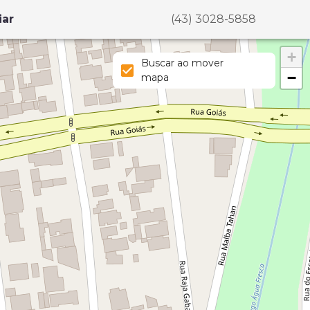
iar
(43) 3028-5858
+
Buscar ao mover
−
mapa