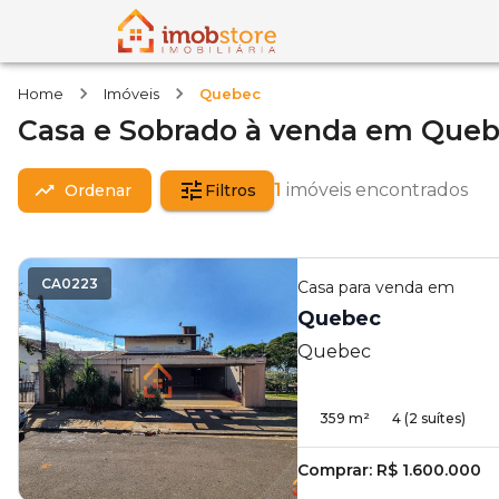
Home
Imóveis
Quebec
Casa e Sobrado
à venda
em
Queb
1
imóveis encontrados
Ordenar
Filtros
CA0223
Casa
para venda em
Quebec
Quebec
359
m²
4
(2 suítes)
Comprar:
R$ 1.600.000