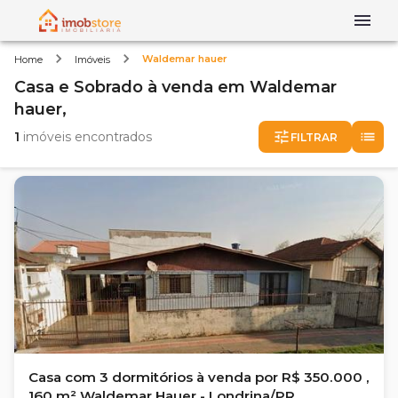
Waldemar hauer
Home
Imóveis
Casa e Sobrado
à venda
em
Waldemar
hauer,
1
imóveis encontrados
FILTRAR
Casa com 3 dormitórios à venda por R$ 350.000 ,
160 m² Waldemar Hauer - Londrina/PR