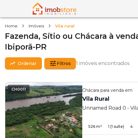
Home
Imóveis
Vila rural
Fazenda, Sítio ou Chácara
à vend
Ibiporã-PR
1
imóveis encontrados
Ordenar
Filtros
CH0011
Chácara
para venda em
Vila Rural
Unnamed Road 0 - Vila 
526
m²
1
(1 suíte)
4