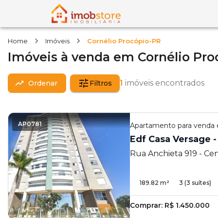
Home
Imóveis
Cornélio Procópio-PR
Imóveis
à venda
em
Cornélio Pro
1
imóveis encontrados
Ordenar
Filtros
AP0781
Apartamento
para venda
Edf Casa Versage -
Rua Anchieta 919 - Cen
- PR
189.82
m²
3
(3 suítes)
Comprar:
R$ 1.450.000