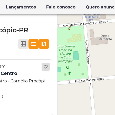
Lançamentos
Fale conosco
Quero anunc
cópio-PR
 em
 Centro
tro - Cornélio Procópio
2