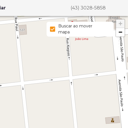
iar
(43) 3028-5858
+
Buscar ao mover
−
mapa