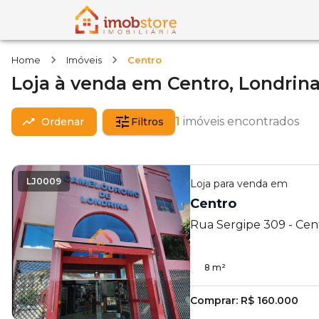
Home
Imóveis
Centro
Loja
à venda
em
Centro,
Londrin
1
imóveis encontrados
Ordenar
Filtros
LJ0009
Loja
para venda em
Centro
Rua Sergipe 309 - Cent
8
m²
Comprar:
R$ 160.000