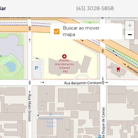
iar
(43) 3028-5858
+
Buscar ao mover
−
mapa