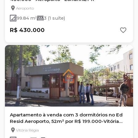
Aeroporto
99.84 m²
3 (1 suíte)
R$ 430.000
Apartamento à venda com 3 dormitórios no Ed
Resid Aeroporto, 52m² por R$ 199.000-Vitória
Regia- Londrina-PR
Vitória Régia