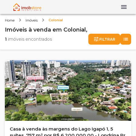
Colonial
Home
Imóveis
Imóveis
à venda
em
Colonial,
1
imóveis encontrados
FILTRAR
Casa à venda às margens do Lago Igapó 1, 5
suítes, 757 m² por R$ 6.200.000,00 - Londrina Pr