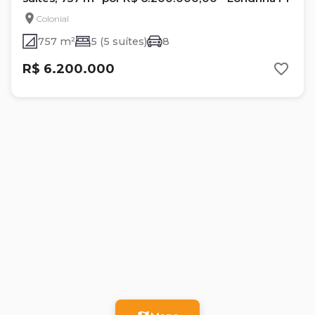
Colonial
757 m²
5 (5 suítes)
8
R$ 6.200.000