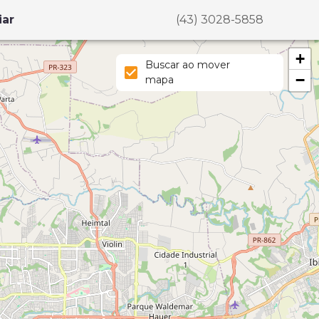
iar
(43) 3028-5858
+
Buscar ao mover
−
mapa