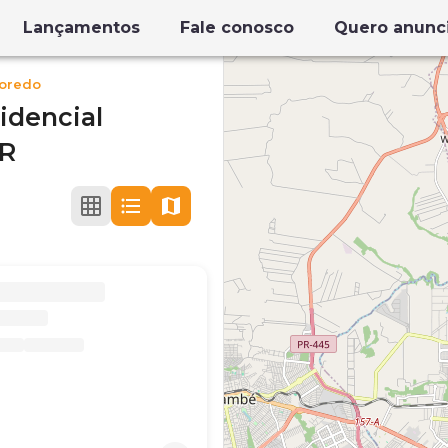
Lançamentos
Fale conosco
Quero anunc
voredo
idencial
PR