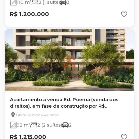
110 m²
3 (1 suíte)
3
R$ 1.200.000
Apartamento à venda Ed. Poema (venda dos
direitos), em fase de construção por R$
1.215.000, 92m² - Palhano 2 - Londrina-Pr
Gleba Fazenda Palhano
92 m²
2 (2 suítes)
2
R$ 1.215.000