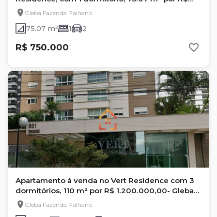
750.000,00 - Gleba Fazenda Palhano - Londrina,
Gleba Fazenda Palhano
Pr
75.07 m²
1
2
R$ 750.000
Apartamento à venda no Vert Residence com 3
dormitórios, 110 m² por R$ 1.200.000,00- Gleba
Fazenda Palhano- Londrina/Pr
Gleba Fazenda Palhano