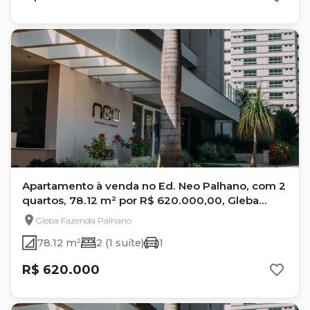
Apartamento à venda no Ed. Neo Palhano, com 2
quartos, 78.12 m² por R$ 620.000,00, Gleba
Fazenda Palhano - Londrina
Gleba Fazenda Palhano
78.12 m²
2 (1 suíte)
1
R$ 620.000