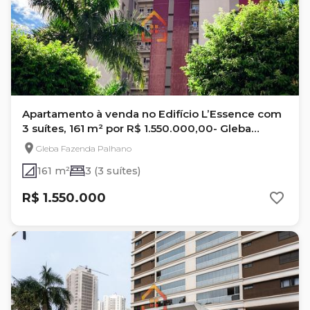
Apartamento à venda no Edifício L’Essence com
3 suítes, 161 m² por R$ 1.550.000,00- Gleba
Fazenda Palhano - Londrina/PR
Gleba Fazenda Palhano
161 m²
3 (3 suítes)
R$ 1.550.000