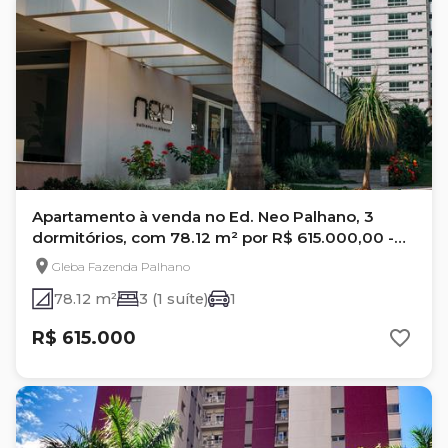
Apartamento à venda no Ed. Neo Palhano, 3
dormitórios, com 78.12 m² por R$ 615.000,00 -
Gleba Palhano - Londrina- Pr
Gleba Fazenda Palhano
78.12 m²
3 (1 suíte)
1
R$ 615.000