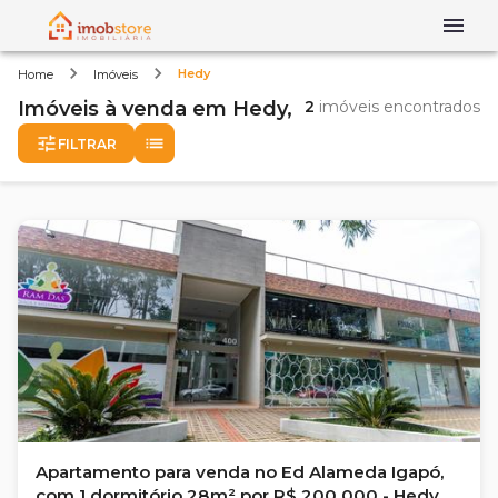
Hedy
Home
Imóveis
Imóveis
à venda
em
Hedy,
2
imóveis encontrados
FILTRAR
Apartamento para venda no Ed Alameda Igapó,
com 1 dormitório 28m² por R$ 200.000 - Hedy -