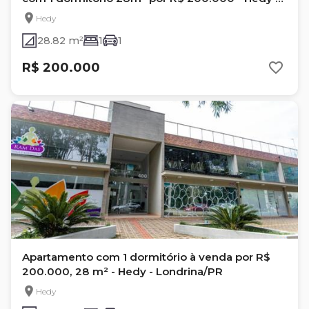
Londrina/PR
Hedy
28.82 m²
1
1
R$ 200.000
Apartamento com 1 dormitório à venda por R$
200.000, 28 m² - Hedy - Londrina/PR
Hedy