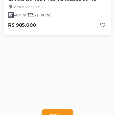
Shangri-lá - Londrina - Pr
Jardim Shangri-la A
400 m²
3 (1 suíte)
R$ 985.000