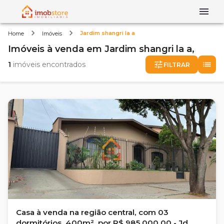
Jardim shangri la a
Home
Imóveis
Imóveis
à venda
em
Jardim shangri la a,
1
imóveis encontrados
FILTRAR
Casa à venda na região central, com 03
dormitórios, 400m², por R$ 985.000,00 - Jd