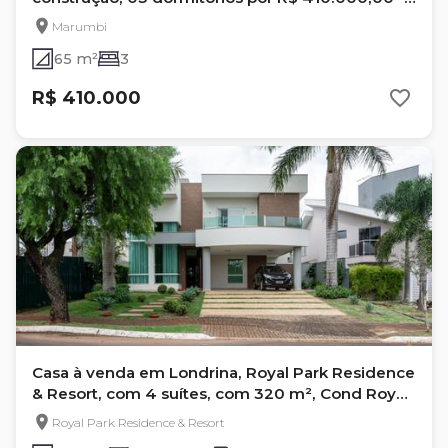
Jd Marumbi - Londrina- Pr
Marumbi
65 m²
3
R$ 410.000
Casa à venda em Londrina, Royal Park Residence
& Resort, com 4 suítes, com 320 m², Cond Royal
Park
Royal Park Residence & Resort