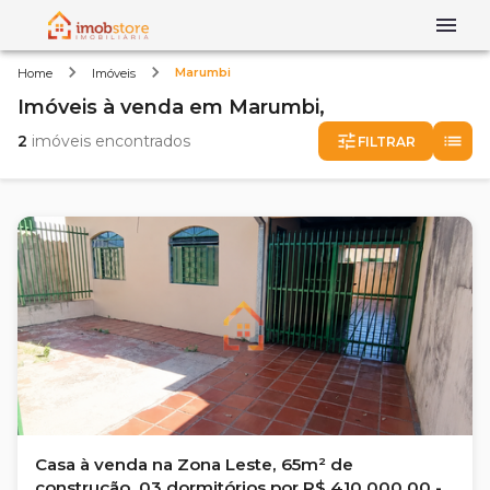
Marumbi
Home
Imóveis
Imóveis
à venda
em
Marumbi,
2
imóveis encontrados
FILTRAR
Casa à venda na Zona Leste, 65m² de
construção, 03 dormitórios por R$ 410.000,00 -