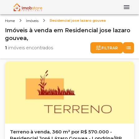
Residencial jose lazaro gouvea
Home
Imóveis
Imóveis
à venda
em
Residencial jose lazaro
gouvea,
1
imóveis encontrados
FILTRAR
Terreno à venda, 360 m² por R$ 570.000 -
Residencial José Lázaro Gouvea - Londrina/PR