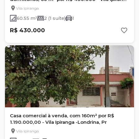
- Londrina/PR
Vila Ipiranga
60.55 m²
2 (1 suíte)
1
R$ 430.000
Casa comercial à venda, com 160m² por R$
1.190.000,00 - Vila Ipiranga -Londrina, Pr
Vila Ipiranga