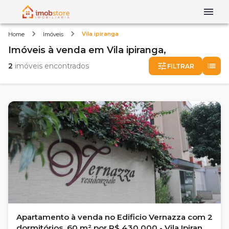
Vila ipiranga
Home
Imóveis
Imóveis
à venda
em
Vila ipiranga,
2
imóveis encontrados
FILTRAR
Apartamento à venda no Edificio Vernazza com 2
dormitórios, 60 m² por R$ 430.000 - Vila Ipiranga