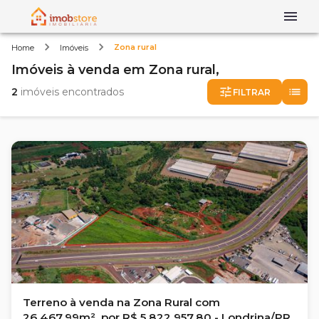
Zona rural
Home
Imóveis
Imóveis
à venda
em
Zona rural,
2
imóveis encontrados
FILTRAR
Terreno à venda na Zona Rural com
26.467,99m², por R$ 5.822.957,80 - Londrina/PR