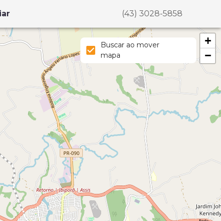
iar
(43) 3028-5858
+
Buscar ao mover
−
mapa