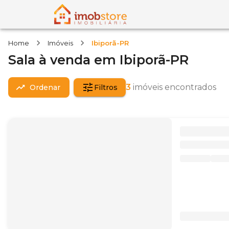
Home
Imóveis
Ibiporã-PR
Sala
à venda
em
Ibiporã-PR
3
imóveis encontrados
Ordenar
Filtros