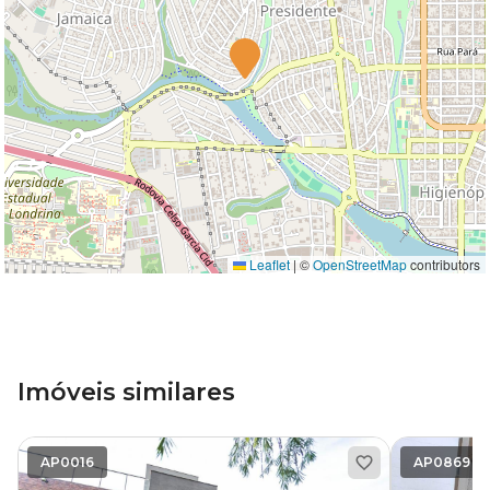
Leaflet
|
©
OpenStreetMap
contributors
Imóveis similares
AP0016
AP0869