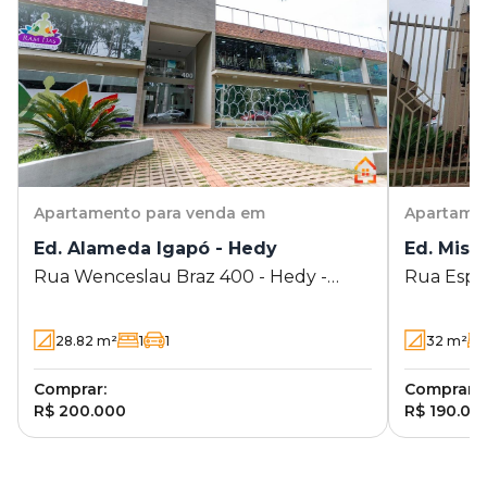
Apartamento
para venda em
Apartame
Ed. Alameda Igapó - Hedy
Ed. Miss
Rua Wenceslau Braz 400 - Hedy -
Rua Espír
Londrina - PR
Londrina 
28.82
m²
1
1
32
m²
Comprar:
Comprar:
R$ 200.000
R$ 190.00