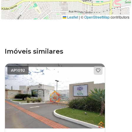
Leaflet
|
©
OpenStreetMap
contributors
Imóveis similares
AP1092