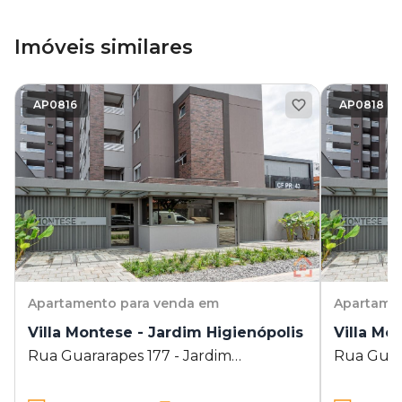
Imóveis similares
AP0816
AP0818
Apartamento
para venda em
Apartame
Villa Montese - Jardim Higienópolis
Villa Mo
Rua Guararapes 177 - Jardim
Rua Guara
Higienópolis - Londrina - PR