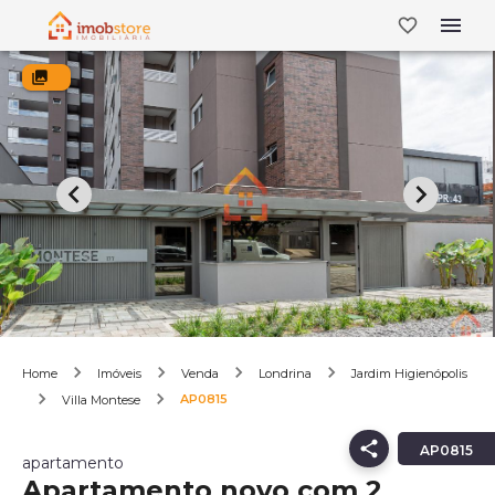
Home
Imóveis
Venda
Londrina
Jardim Higienópolis
AP0815
Villa Montese
AP0815
apartamento
Apartamento novo com 2