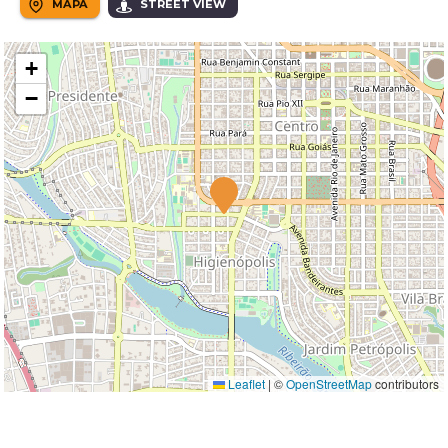
MAPA
STREET VIEW
+
−
Leaflet
|
©
OpenStreetMap
contributors