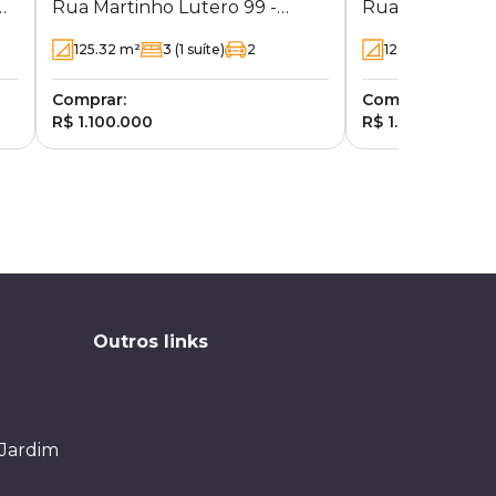
Rua Martinho Lutero 99 -
Rua João Huss 
PR
Gleba Palhano - Londrina - PR
Palhano - Lond
125.32
m²
3
(1 suíte)
2
120
m²
3
(1 su
Comprar:
Comprar:
R$ 1.100.000
R$ 1.200.000
Outros links
 Jardim