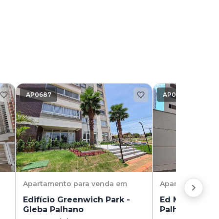
AP0687
AP0519
Apartamento
para venda em
Apartamento
pa
Edifício Greenwich Park -
Ed Maison Pro
Gleba Palhano
Palhano