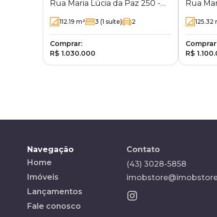
Rua Maria Lúcia da Paz 250 -
Rua Mar
Gleba Palhano - Londrina - PR
Gleba P
112.19
m²
3
(1 suíte)
2
125.32
Comprar:
Comprar
R$ 1.030.000
R$ 1.100
Navegação
Contato
Home
(43) 3028-5858
Imóveis
imobstore@imobstore
Lançamentos
Fale conosco