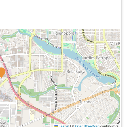
Leaflet
|
©
OpenStreetMap
contributors