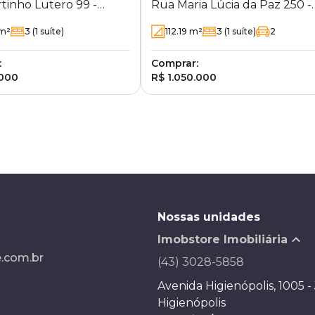
tinho Lutero 99 -
Rua Maria Lúcia da Paz 250 -
alhano - Londrina - PR
Gleba Palhano - Londrina - 
m²
3
(1 suíte)
112.19
m²
3
(1 suíte)
2
:
Comprar:
.000
R$ 1.050.000
Nossas unidades
Imobstore Imobiliária
.com.br
(43) 3028-5858
Avenida Higienópolis, 1005 -
Higienópolis