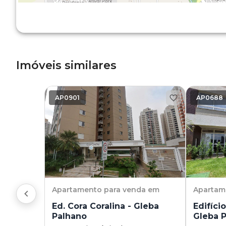
Imóveis similares
AP0901
AP0688
Apartamento
para venda em
Apartam
Ed. Cora Coralina - Gleba
Edifíci
Palhano
Gleba 