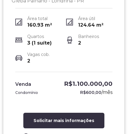
Gleba Palhano - Londrina - PR
Área total
Área útil
160.93
m²
124.64
m²
Quartos
Banheiros
3 (1 suíte)
2
Vagas cob.
2
R$1.100.000,00
Venda
/
mês
R$600,00
Condomínio
Solicitar mais informações