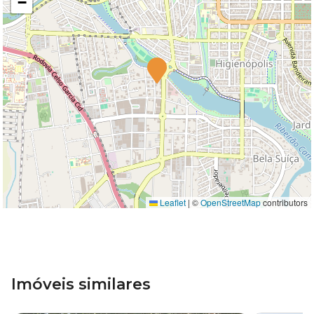
−
Leaflet
|
©
OpenStreetMap
contributors
Imóveis similares