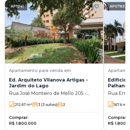
AP1041
AP0783
Apartamento
para venda em
Apartame
Ed. Arquiteto Vilanova Artigas -
Edifício
Jardim do Lago
Palhano
Rua José Monteiro de Mello 205 -
Rua Ernâ
Jardim do Lago - Londrina - PR
Gleba Fa
212.67
m²
3
(3 suítes)
2
167.6
m²
PR
Comprar:
Comprar:
R$ 1.800.000
R$ 1.800.