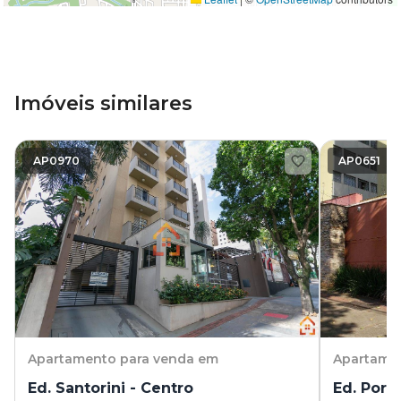
Imóveis similares
AP0970
AP0651
Apartamento
para venda em
Apartame
Ed. Santorini - Centro
Ed. Port