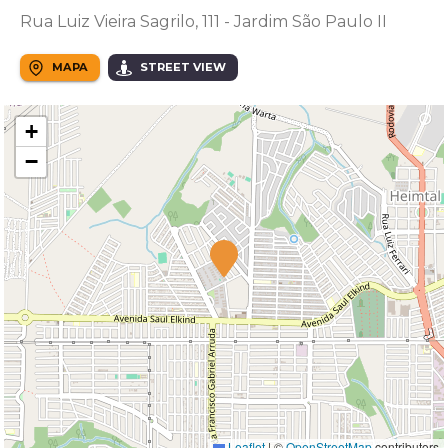
Rua Luiz Vieira Sagrilo, 111 - Jardim São Paulo II
MAPA
STREET VIEW
+
−
Leaflet
|
©
OpenStreetMap
contributors