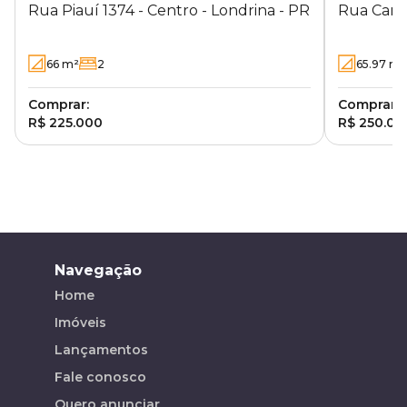
Rua Piauí 1374 - Centro - Londrina - PR
Rua Camba
PR
66
m²
2
65.97
m²
Comprar:
Comprar:
R$ 225.000
R$ 250.00
Navegação
Home
Imóveis
Lançamentos
Fale conosco
Quero anunciar