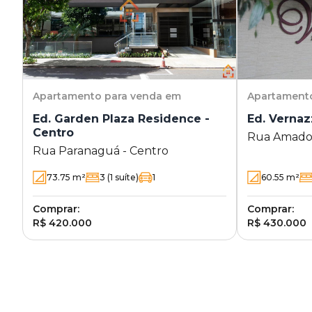
Apartamento
para venda em
Apartament
Ed. Garden Plaza Residence -
Ed. Vernazz
Centro
Rua Amador
Rua Paranaguá - Centro
Ipiranga - 
73.75
m²
3
(1 suíte)
1
60.55
m²
Comprar:
Comprar:
R$ 420.000
R$ 430.000