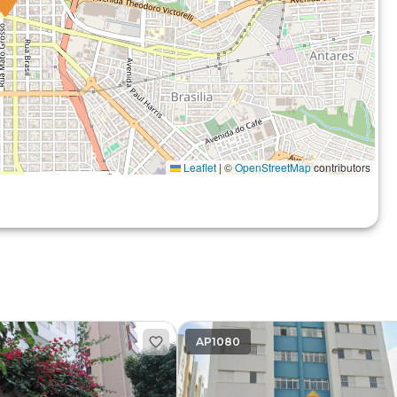
Leaflet
|
©
OpenStreetMap
contributors
AP1080