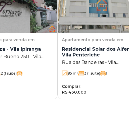
o
para venda em
Apartamento
para venda em
a - Vila Ipiranga
Residencial Solar dos Alfer
Vila Penteriche
 Bueno 250 - Vila
Rua das Bandeiras - Vila
Londrina - PR
Penteriche
2
(1 suíte)
1
85
m²
3
(1 suíte)
1
Comprar:
R$ 430.000