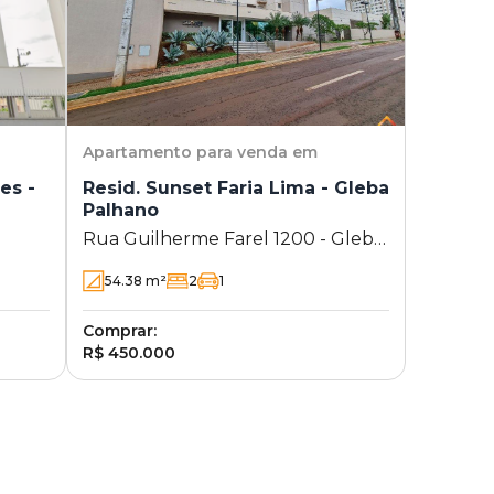
Apartamento
para venda em
es -
Resid. Sunset Faria Lima - Gleba
Palhano
Rua Guilherme Farel 1200 - Gleba
Palhano - Londrina - PR
54.38
m²
2
1
Comprar:
R$ 450.000