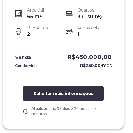
Área útil
Quartos
65
m²
3 (1 suíte)
Banheiros
Vagas cob.
2
1
R$450.000,00
Venda
/
mês
R$250,00
Condomínio
Solicitar mais informações
Atualizado há
99 dias e 22 horas e 14
minutos