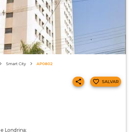
Smart City
AP0802
SALVAR
e Londrina;