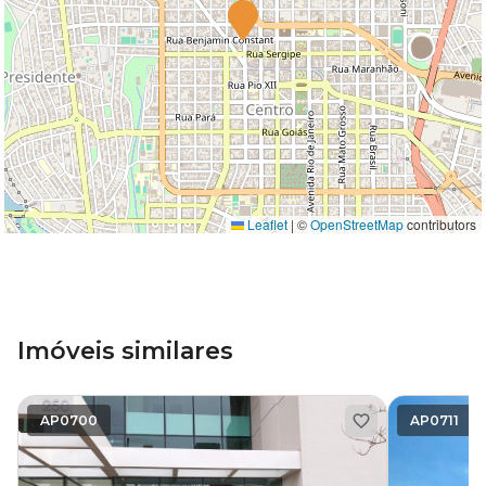
Leaflet
|
©
OpenStreetMap
contributors
Imóveis similares
AP0700
AP0711