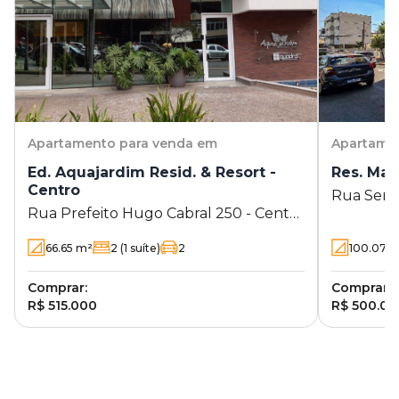
Apartamento
para venda em
Apartame
Ed. Aquajardim Resid. & Resort -
Res. Mar
Centro
Rua Sergi
Rua Prefeito Hugo Cabral 250 - Centro
PR
- Londrina - PR
66.65
m²
2
(1 suíte)
2
100.07
m
Comprar:
Comprar:
R$ 515.000
R$ 500.00