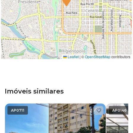
Leaflet
|
©
OpenStreetMap
contributors
Imóveis similares
AP0711
AP0146