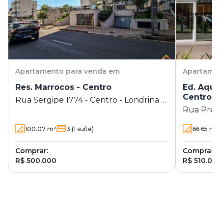
Apartamento
para venda em
Apartame
Res. Marrocos - Centro
Ed. Aqua
Centro
Rua Sergipe 1774 - Centro - Londrina -
Rua Prefe
PR
- Londrin
100.07
m²
3
(1 suíte)
66.65
m²
Comprar:
Comprar:
R$ 500.000
R$ 510.00