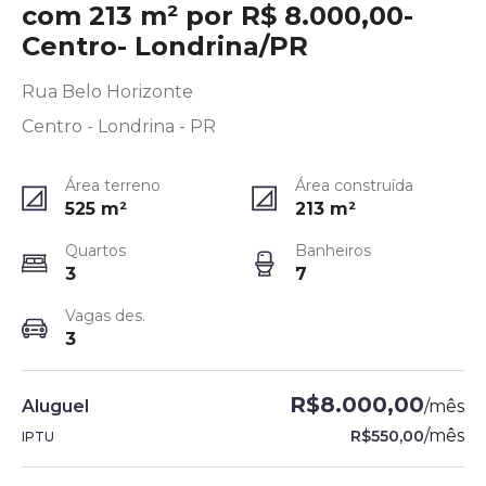
com 213 m² por R$ 8.000,00-
Centro- Londrina/PR
Rua Belo Horizonte
Centro - Londrina - PR
Área terreno
Área construída
525
m²
213
m²
Quartos
Banheiros
3
7
Vagas des.
3
R$8.000,00
Aluguel
/
mês
/
mês
R$550,00
IPTU