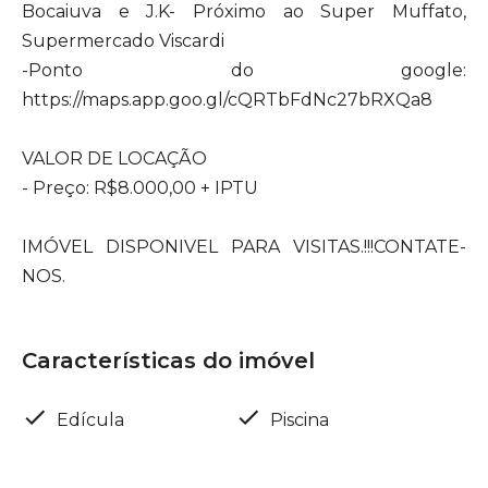
Bocaiuva e J.K- Próximo ao Super Muffato,
Supermercado Viscardi
-Ponto do google:
https://maps.app.goo.gl/cQRTbFdNc27bRXQa8
VALOR DE LOCAÇÃO
- Preço: R$8.000,00 + IPTU
IMÓVEL DISPONIVEL PARA VISITAS.!!!CONTATE-
NOS.
Características do imóvel
Edícula
Piscina