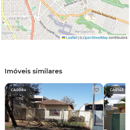
Leaflet
|
©
OpenStreetMap
contributors
Imóveis similares
CA0084
CA0143