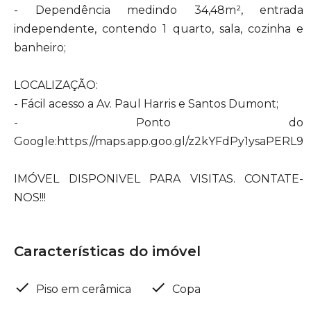
- Dependência medindo 34,48m², entrada
independente, contendo 1 quarto, sala, cozinha e
banheiro;
LOCALIZAÇÃO:
- Fácil acesso a Av. Paul Harris e Santos Dumont;
- Ponto do
Google:https://maps.app.goo.gl/z2kYFdPy1ysaPERL9
IMÓVEL DISPONIVEL PARA VISITAS. CONTATE-
NOS!!!
Características do imóvel
Piso em cerâmica
Copa