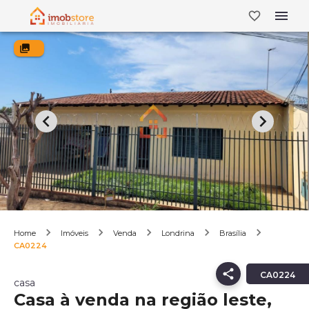
Home
Imóveis
Venda
Londrina
Brasília
CA0224
CA0224
casa
Casa à venda na região leste,