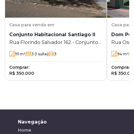
Casa
para venda em
Casa
para
Conjunto Habitacional Santiago II
Dom Pedr
Rua Florindo Salvador 162 - Conjunto
Rua Oséia
Habitacional Santiago II - Londrina - PR
111
m²
3
(1 suíte)
3
94
m²
Comprar:
Comprar:
R$ 350.000
R$ 350.00
Navegação
Home