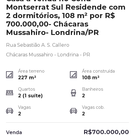
Montserrat Sul Residende com
2 dormitórios, 108 m² por R$
700.000,00- Chácaras
Mussahiro- Londrina/PR
Rua Sebastião A. S. Callero
Chácaras Mussahiro - Londrina - PR
Área terreno
Área construída
227
m²
108
m²
Quartos
Banheiros
2 (1 suíte)
2
Vagas
Vagas cob.
2
2
R$700.000,00
Venda