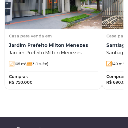
Casa
para venda em
Casa
para
Jardim Prefeito Milton Menezes
Santiag
Jardim Prefeito Milton Menezes
Santiago
105
m²
3
(1 suíte)
140
m²
Comprar:
Comprar:
R$ 750.000
R$ 690.00