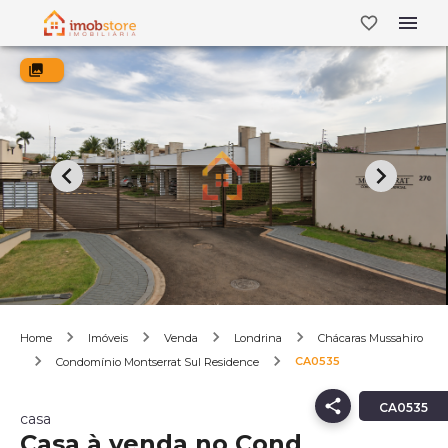
Home
Imóveis
Venda
Londrina
Chácaras Mussahiro
CA0535
Condomínio Montserrat Sul Residence
CA0535
casa
Casa à venda no Cond