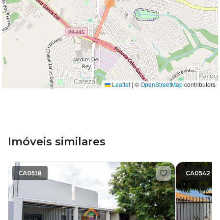
Leaflet
|
©
OpenStreetMap
contributors
Imóveis similares
CA0518
CA0542