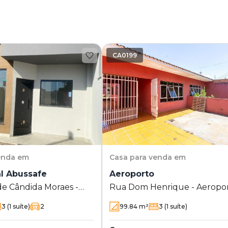
CA0199
enda em
Casa
para venda em
l Abussafe
Aeroporto
de Cândida Moraes -
Rua Dom Henrique - Aeropo
 Abussafe
3
(1 suíte)
2
99.84
m²
3
(1 suíte)