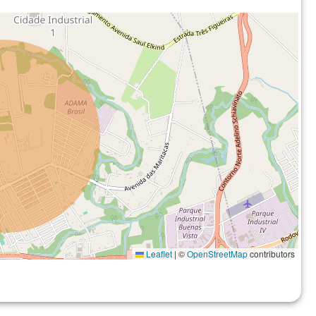
Leaflet
|
©
OpenStreetMap
contributors