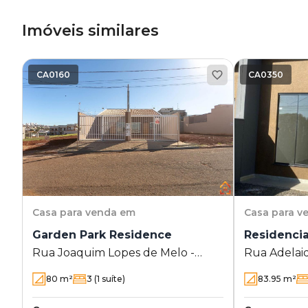
Imóveis similares
CA0160
CA0350
Casa
para venda em
Casa
para v
Garden Park Residence
Residencia
Rua Joaquim Lopes de Melo -
Rua Adelai
Garden Park Residence
Residencial
80
m²
3
(1 suíte)
83.95
m²