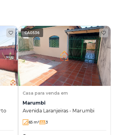
CA0536
Casa
para venda em
Marumbi
rto
Avenida Laranjeiras - Marumbi
65
m²
3