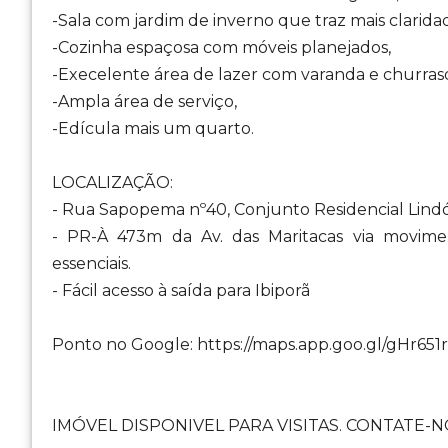
-Sala com jardim de inverno que traz mais clarida
-Cozinha espaçosa com móveis planejados,
-Execelente área de lazer com varanda e churras
-Ampla área de serviço,
-Edícula mais um quarto.
LOCALIZAÇÃO:
- Rua Sapopema nº40, Conjunto Residencial Lindó
- PR-À 473m da Av. das Maritacas via movimen
essenciais.
- Fácil acesso à saída para Ibiporã
Ponto no Google: https://maps.app.goo.gl/gHr6
IMÓVEL DISPONIVEL PARA VISITAS. CONTATE-NO