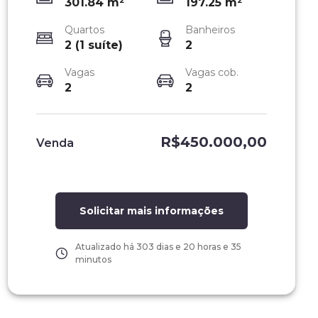
301.84
m²
197.25
m²
Quartos
Banheiros
2 (1 suíte)
2
Vagas
Vagas cob.
2
2
R$450.000,00
Venda
Solicitar mais informações
Atualizado há
303 dias e 20 horas e 35
minutos