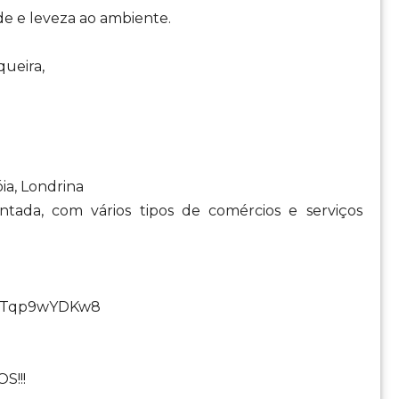
de e leveza ao ambiente.
queira,
ia, Londrina
tada, com vários tipos de comércios e serviços
51rTqp9wYDKw8
S!!!