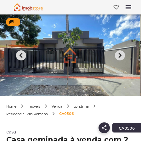
Home
Imóveis
Venda
Londrina
CA0506
Residencial Vila Romana
CA0506
casa
Casa geminada à venda com 2