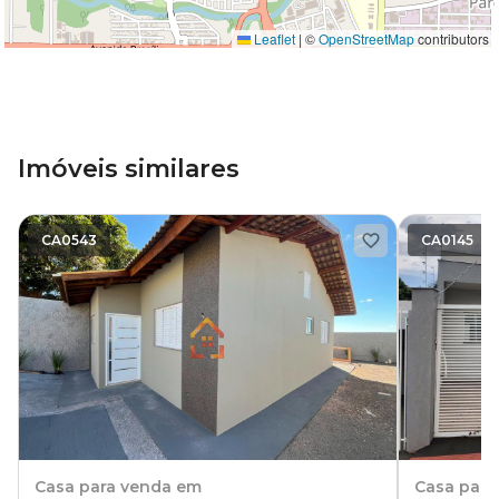
Leaflet
|
©
OpenStreetMap
contributors
Imóveis similares
CA0543
CA0145
Casa
para venda em
Casa
para