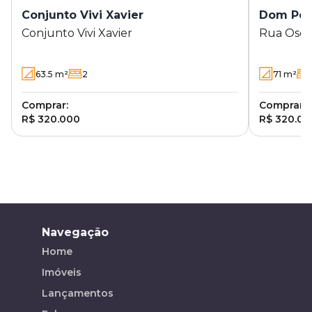
Conjunto Vivi Xavier
Dom Pedr
Conjunto Vivi Xavier
Rua Oséia
63.5
m²
2
71
m²
Comprar:
Comprar:
R$ 320.000
R$ 320.00
Navegação
Home
Imóveis
Lançamentos