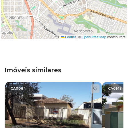
Leaflet
|
©
OpenStreetMap
contributors
Imóveis similares
CA0084
CA0143