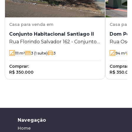
Casa
para venda em
Casa
para
Conjunto Habitacional Santiago II
Dom Pedr
Rua Florindo Salvador 162 - Conjunto
Rua Oséia
Habitacional Santiago II - Londrina - PR
111
m²
3
(1 suíte)
3
94
m²
Comprar:
Comprar:
R$ 350.000
R$ 350.00
Navegação
Home