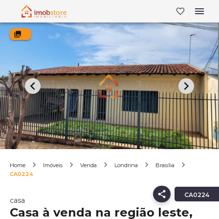
Home
Imóveis
Venda
Londrina
Brasília
CA0224
CA0224
casa
Casa à venda na região leste,