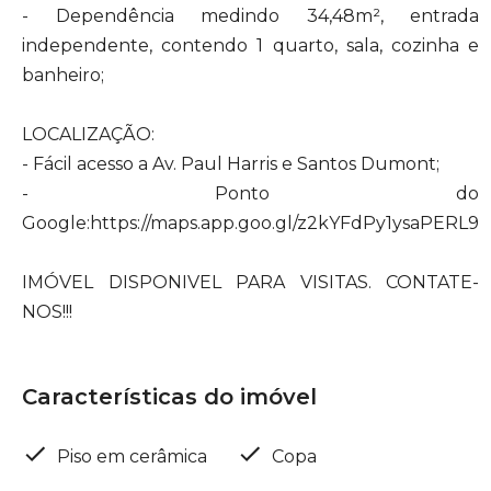
- Dependência medindo 34,48m², entrada
independente, contendo 1 quarto, sala, cozinha e
banheiro;
LOCALIZAÇÃO:
- Fácil acesso a Av. Paul Harris e Santos Dumont;
- Ponto do
Google:https://maps.app.goo.gl/z2kYFdPy1ysaPERL9
IMÓVEL DISPONIVEL PARA VISITAS. CONTATE-
NOS!!!
Características do imóvel
Piso em cerâmica
Copa