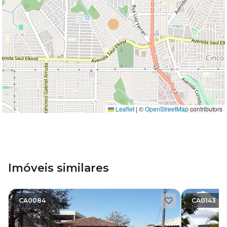
Leaflet
|
©
OpenStreetMap
contributors
Imóveis similares
CA0084
CA0143