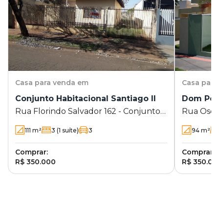
Casa
para venda em
Casa
para
Conjunto Habitacional Santiago II
Dom Pedr
Rua Florindo Salvador 162 - Conjunto
Rua Oséia
Habitacional Santiago II - Londrina - PR
111
m²
3
(1 suíte)
3
94
m²
Comprar:
Comprar:
R$ 350.000
R$ 350.00